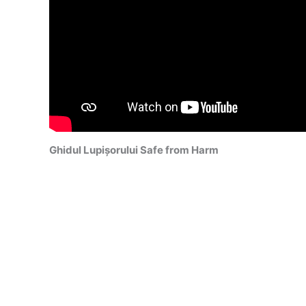
Ghidul Lupişorului Safe from Harm