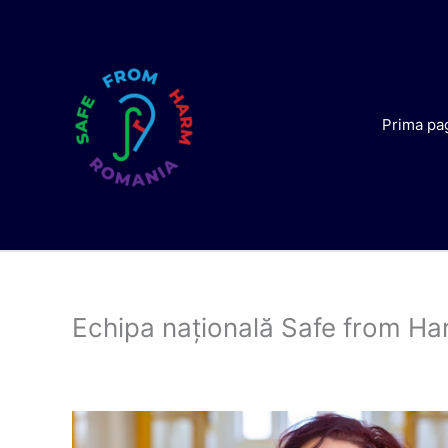
Skip
to
content
Prima pa
Echipa națională Safe from H