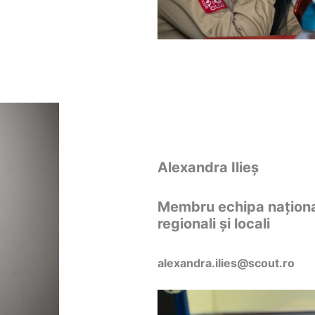
Alexandra Ilieș
Membru echipa național
regionali și locali
alexandra.ilies@scout.ro