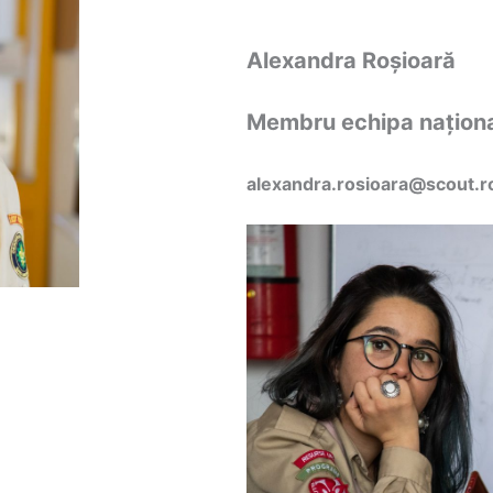
Alexandra Roșioară
Membru echipa naționa
alexandra.rosioara@scout.r