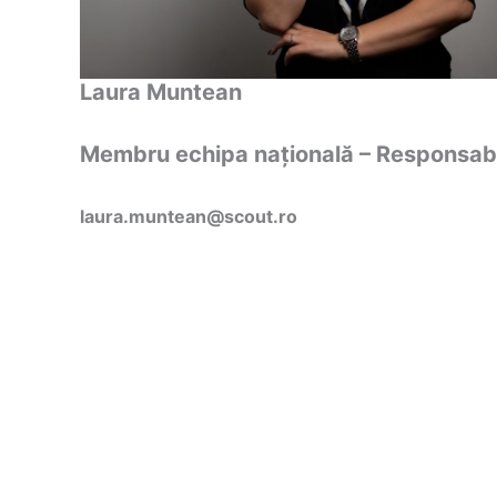
Laura Muntean
Membru echipa națională – Responsabi
laura.muntean@scout.ro